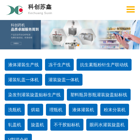
科创苏鑫
Kechuang Suxin
液体灌装生产线
冻干生产线
抗生素瓶粉针生产联动线
灌装轧盖一体机
灌装旋盖一体机
染发剂灌装旋盖贴标生产线
塑料瓶异形瓶灌装旋盖贴标线
洗瓶机
烘箱
理瓶机
液体灌装机
粉末分装机
轧盖机
旋盖机
不干胶贴标机
眼药水灌装旋盖机
V型混合机