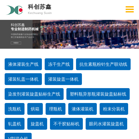
科创苏鑫
Kechuang Suxin
液体灌装生产线
冻干生产线
抗生素瓶粉针生产联动线
灌装轧盖一体机
灌装旋盖一体机
染发剂灌装旋盖贴标生产线
塑料瓶异形瓶灌装旋盖贴标线
洗瓶机
烘箱
理瓶机
液体灌装机
粉末分装机
轧盖机
旋盖机
不干胶贴标机
眼药水灌装旋盖机
V型混合机