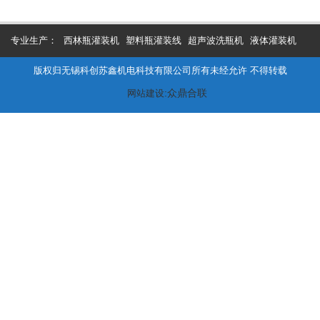
专业生产：
西林瓶灌装机
塑料瓶灌装线
超声波洗瓶机
液体灌装机
版权归无锡科创苏鑫机电科技有限公司所有未经允许 不得转载
:众鼎合联
网站建设