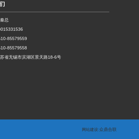
们
秦总
15331536
0-85579559
0-85579558
苏省无锡市滨湖区景天路18-6号
:众鼎合联
网站建设