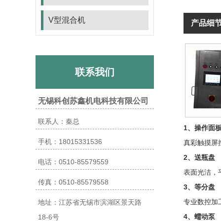
V型混合机
产品细
联系我们
无锡科创苏鑫机电科技有限公司
联系人：秦总
1、操作面
手机：18015331536
真彩触摸屏
2、送瓶盘
电话：0510-85579559
表面光洁，
传真：0510-85579558
3、等分盘
专业数控加
地址：江苏省无锡市滨湖区景天路
4、蠕动泵
18-6号