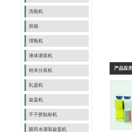
线
洗瓶机
烘箱
理瓶机
液体灌装机
产品应
粉末分装机
轧盖机
旋盖机
不干胶贴标机
眼药水灌装旋盖机