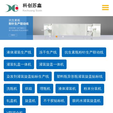
科创苏鑫
Kechuang Suxin
液体灌装生产线
冻干生产线
抗生素瓶粉针生产联动线
灌装轧盖一体机
灌装旋盖一体机
染发剂灌装旋盖贴标生产线
塑料瓶异形瓶灌装旋盖贴标线
洗瓶机
烘箱
理瓶机
液体灌装机
粉末分装机
轧盖机
旋盖机
不干胶贴标机
眼药水灌装旋盖机
V型混合机